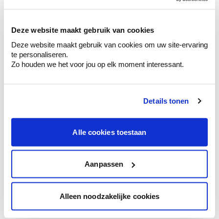
sélection de couleurs.
Voyez les nuances assorties pour affiner
Deze website maakt gebruik van cookies
votre couleur.
Deze website maakt gebruik van cookies om uw site-ervaring
Obtenez des conseils personnalisés sur la
te personaliseren.
combinaison de couleurs.
Zo houden we het voor jou op elk moment interessant.
Details tonen
Conseil couleur à domicile
Faites le tour de vos pièces avec l'expert
Alle cookies toestaan
en couleur.
Obtenez un conseil couleur en fonction de
l'éclairage et de votre mobilier.
Aanpassen
Obtenez un contrôle technologique de vos
murs.
Alleen noodzakelijke cookies