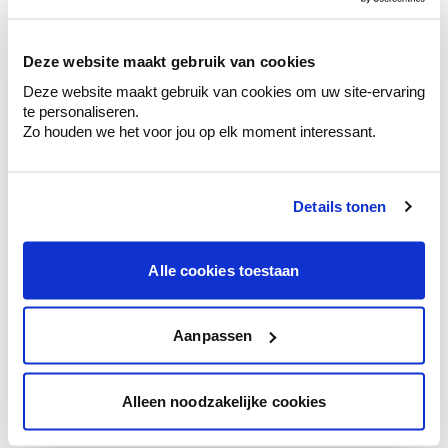
sélection de couleurs.
Voyez les nuances assorties pour affiner
Deze website maakt gebruik van cookies
votre couleur.
Deze website maakt gebruik van cookies om uw site-ervaring
Obtenez des conseils personnalisés sur la
te personaliseren.
combinaison de couleurs.
Zo houden we het voor jou op elk moment interessant.
Details tonen
Conseil couleur à domicile
Faites le tour de vos pièces avec l'expert
Alle cookies toestaan
en couleur.
Obtenez un conseil couleur en fonction de
l'éclairage et de votre mobilier.
Aanpassen
Obtenez un contrôle technologique de vos
murs.
Alleen noodzakelijke cookies