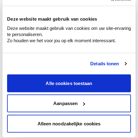
sélection de couleurs.
Voyez les nuances assorties pour affiner
Deze website maakt gebruik van cookies
votre couleur.
Deze website maakt gebruik van cookies om uw site-ervaring
Obtenez des conseils personnalisés sur la
te personaliseren.
combinaison de couleurs.
Zo houden we het voor jou op elk moment interessant.
Details tonen
Conseil couleur à domicile
Faites le tour de vos pièces avec l'expert
Alle cookies toestaan
en couleur.
Obtenez un conseil couleur en fonction de
l'éclairage et de votre mobilier.
Aanpassen
Obtenez un contrôle technologique de vos
murs.
Alleen noodzakelijke cookies