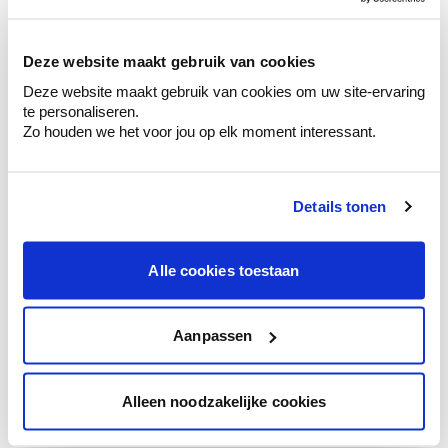
sélection de couleurs.
Voyez les nuances assorties pour affiner
Deze website maakt gebruik van cookies
votre couleur.
Deze website maakt gebruik van cookies om uw site-ervaring
Obtenez des conseils personnalisés sur la
te personaliseren.
combinaison de couleurs.
Zo houden we het voor jou op elk moment interessant.
Details tonen
Conseil couleur à domicile
Faites le tour de vos pièces avec l'expert
Alle cookies toestaan
en couleur.
Obtenez un conseil couleur en fonction de
l'éclairage et de votre mobilier.
Aanpassen
Obtenez un contrôle technologique de vos
murs.
Alleen noodzakelijke cookies