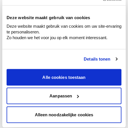
sélection de couleurs.
Voyez les nuances assorties pour affiner
Deze website maakt gebruik van cookies
votre couleur.
Deze website maakt gebruik van cookies om uw site-ervaring
Obtenez des conseils personnalisés sur la
te personaliseren.
combinaison de couleurs.
Zo houden we het voor jou op elk moment interessant.
Details tonen
Conseil couleur à domicile
Faites le tour de vos pièces avec l'expert
Alle cookies toestaan
en couleur.
Obtenez un conseil couleur en fonction de
l'éclairage et de votre mobilier.
Aanpassen
Obtenez un contrôle technologique de vos
murs.
Alleen noodzakelijke cookies