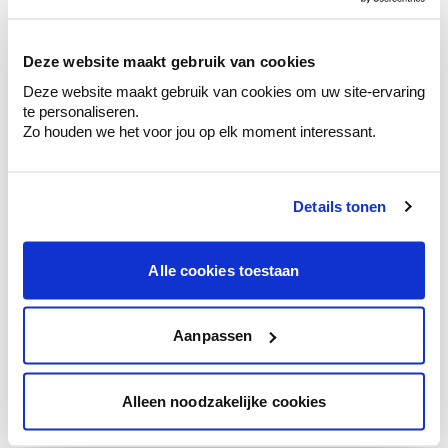
sélection de couleurs.
Voyez les nuances assorties pour affiner
Deze website maakt gebruik van cookies
votre couleur.
Deze website maakt gebruik van cookies om uw site-ervaring
Obtenez des conseils personnalisés sur la
te personaliseren.
combinaison de couleurs.
Zo houden we het voor jou op elk moment interessant.
Details tonen
Conseil couleur à domicile
Faites le tour de vos pièces avec l'expert
Alle cookies toestaan
en couleur.
Obtenez un conseil couleur en fonction de
l'éclairage et de votre mobilier.
Aanpassen
Obtenez un contrôle technologique de vos
murs.
Alleen noodzakelijke cookies