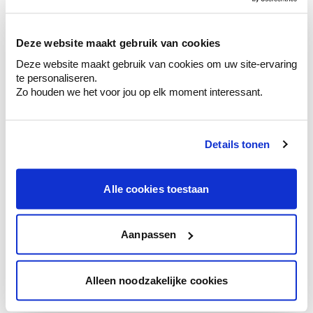
sélection de couleurs.
Voyez les nuances assorties pour affiner
Deze website maakt gebruik van cookies
votre couleur.
Deze website maakt gebruik van cookies om uw site-ervaring
Obtenez des conseils personnalisés sur la
te personaliseren.
combinaison de couleurs.
Zo houden we het voor jou op elk moment interessant.
Details tonen
Conseil couleur à domicile
Faites le tour de vos pièces avec l'expert
Alle cookies toestaan
en couleur.
Obtenez un conseil couleur en fonction de
l'éclairage et de votre mobilier.
Aanpassen
Obtenez un contrôle technologique de vos
murs.
Alleen noodzakelijke cookies