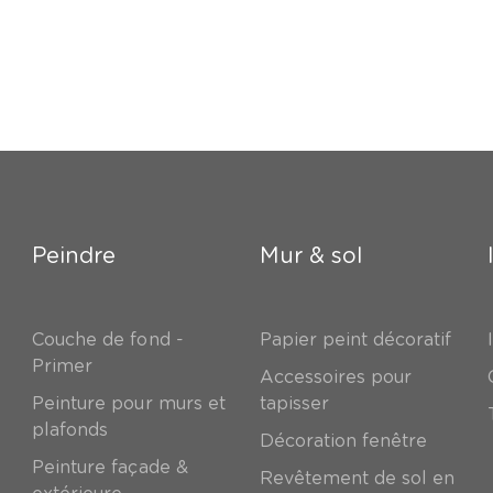
Peindre
Mur & sol
Couche de fond -
Papier peint décoratif
Primer
Accessoires pour
Peinture pour murs et
tapisser
plafonds
Décoration fenêtre
Peinture façade &
Revêtement de sol en