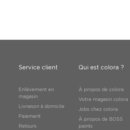
Service client
Qui est colora ?
Enlèvement en
À propos de colora
magasin
Votre magasin colora
Livraison à domicile
Jobs chez colora
Paiement
À propos de BOSS
Retours
paints