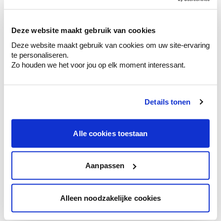
sélection de couleurs.
Voyez les nuances assorties pour affiner
Deze website maakt gebruik van cookies
votre couleur.
Deze website maakt gebruik van cookies om uw site-ervaring
Obtenez des conseils personnalisés sur la
te personaliseren.
combinaison de couleurs.
Zo houden we het voor jou op elk moment interessant.
Details tonen
Conseil couleur à domicile
Faites le tour de vos pièces avec l'expert
Alle cookies toestaan
en couleur.
Obtenez un conseil couleur en fonction de
l'éclairage et de votre mobilier.
Aanpassen
Obtenez un contrôle technologique de vos
murs.
Alleen noodzakelijke cookies