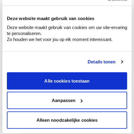
sélection de couleurs.
Voyez les nuances assorties pour affiner
Deze website maakt gebruik van cookies
votre couleur.
Deze website maakt gebruik van cookies om uw site-ervaring
Obtenez des conseils personnalisés sur la
te personaliseren.
combinaison de couleurs.
Zo houden we het voor jou op elk moment interessant.
Details tonen
Conseil couleur à domicile
Faites le tour de vos pièces avec l'expert
Alle cookies toestaan
en couleur.
Obtenez un conseil couleur en fonction de
l'éclairage et de votre mobilier.
Aanpassen
Obtenez un contrôle technologique de vos
murs.
Alleen noodzakelijke cookies