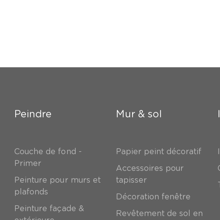
Peindre
Mur & sol
Couche de fond -
Papier peint décoratif
Primer
Accessoires pour
Peinture pour murs et
tapisser
plafonds
Décoration fenêtre
Peinture façade &
Revêtement de sol en