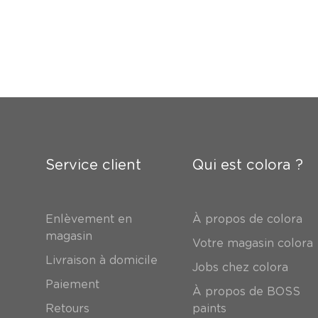
Service client
Qui est colora ?
Enlèvement en
À propos de colora
magasin
Votre magasin colora
Livraison à domicile
Jobs chez colora
Paiement
À propos de BOSS
Retours
paints