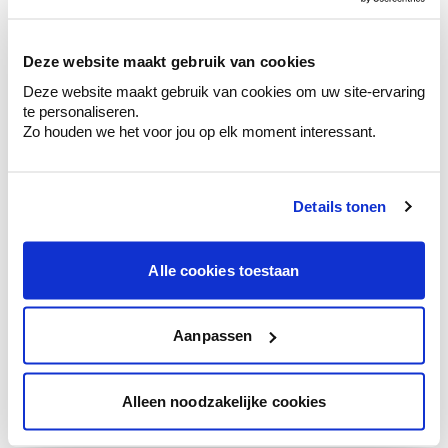
sélection de couleurs.
Voyez les nuances assorties pour affiner
Deze website maakt gebruik van cookies
votre couleur.
Deze website maakt gebruik van cookies om uw site-ervaring
Obtenez des conseils personnalisés sur la
te personaliseren.
combinaison de couleurs.
Zo houden we het voor jou op elk moment interessant.
Details tonen
Conseil couleur à domicile
Faites le tour de vos pièces avec l'expert
Alle cookies toestaan
en couleur.
Obtenez un conseil couleur en fonction de
l'éclairage et de votre mobilier.
Aanpassen
Obtenez un contrôle technologique de vos
murs.
Alleen noodzakelijke cookies