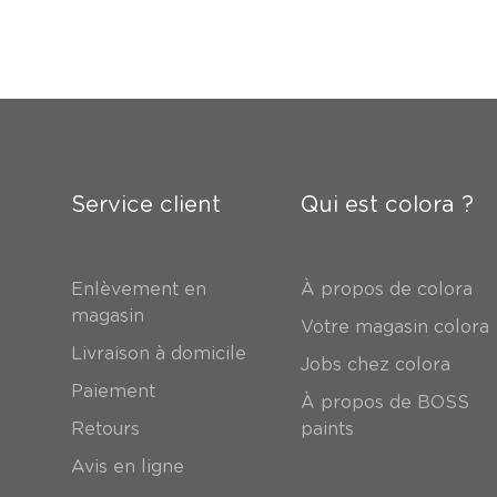
Service client
Qui est colora ?
Enlèvement en
À propos de colora
magasin
Votre magasin colora
Livraison à domicile
Jobs chez colora
Paiement
À propos de BOSS
Retours
paints
Avis en ligne