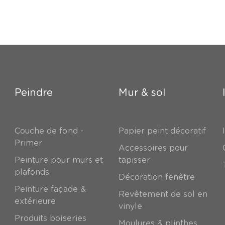
Peindre
Mur & sol
Couche de fond -
Papier peint décoratif
Primer
Accessoires pour
Peinture pour murs et
tapisser
plafonds
Décoration fenêtre
Peinture façade &
Revêtement de sol en
extérieure
vinyle
Produits boiseries
Moulures & plinthes