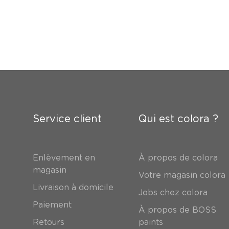
Service client
Qui est colora ?
Enlèvement en
À propos de colora
magasin
Votre magasin colora
Livraison à domicile
Jobs chez colora
Paiement
À propos de BOSS
Retours
paints