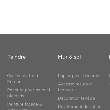
Peindre
Mur & sol
Couche de fond -
Papier peint décoratif
Primer
Accessoires pour
Peinture pour murs et
tapisser
plafonds
Décoration fenêtre
Peinture façade &
Revêtement de sol en