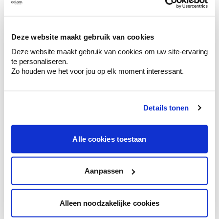
Découvrez des échantillons de votre
sélection de couleurs.
Voyez les nuances assorties pour affiner
Deze website maakt gebruik van cookies
votre couleur.
Deze website maakt gebruik van cookies om uw site-ervaring
te personaliseren.
Obtenez des conseils personnalisés sur la
Zo houden we het voor jou op elk moment interessant.
combinaison de couleurs.
Details tonen
Conseil couleur à domicile
Alle cookies toestaan
Faites le tour de vos pièces avec l'expert
en couleur.
Obtenez un conseil couleur en fonction de
Aanpassen
l'éclairage et de votre mobilier.
Obtenez un contrôle technologique de vos
Alleen noodzakelijke cookies
murs.