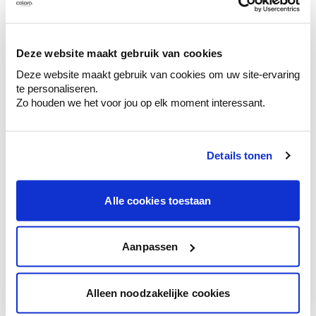
Découvrez des échantillons de votre
sélection de couleurs.
Voyez les nuances assorties pour affiner
Deze website maakt gebruik van cookies
votre couleur.
Deze website maakt gebruik van cookies om uw site-ervaring
te personaliseren.
Obtenez des conseils personnalisés sur la
Zo houden we het voor jou op elk moment interessant.
combinaison de couleurs.
Details tonen
Conseil couleur à domicile
Alle cookies toestaan
Faites le tour de vos pièces avec l'expert
en couleur.
Obtenez un conseil couleur en fonction de
Aanpassen
l'éclairage et de votre mobilier.
Obtenez un contrôle technologique de vos
Alleen noodzakelijke cookies
murs.