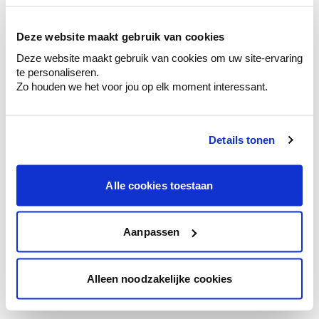
Voyez les nuances assorties pour affiner
votre couleur.
Deze website maakt gebruik van cookies
Obtenez des conseils personnalisés sur la
Deze website maakt gebruik van cookies om uw site-ervaring
combinaison de couleurs.
te personaliseren.
Zo houden we het voor jou op elk moment interessant.
Details tonen
Conseil couleur à domicile
Faites le tour de vos pièces avec l'expert
en couleur.
Alle cookies toestaan
Obtenez un conseil couleur en fonction de
l'éclairage et de votre mobilier.
Aanpassen
Obtenez un contrôle technologique de vos
murs.
Alleen noodzakelijke cookies