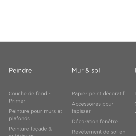
Peindre
Mur & sol
Couche de fond -
Papier peint décoratif
Primer
Accessoires pour
Peinture pour murs et
tapisser
plafonds
Décoration fenêtre
Peinture façade &
Revêtement de sol en