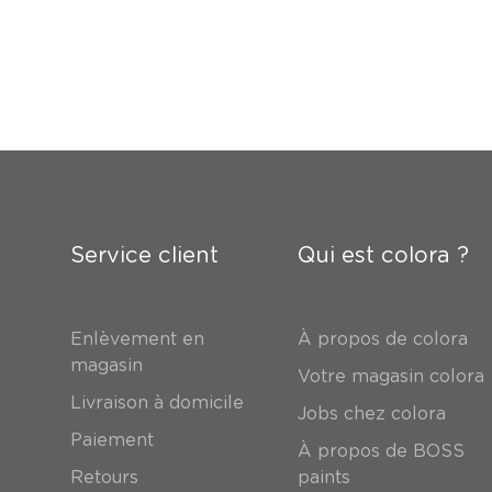
Service client
Qui est colora ?
Enlèvement en
À propos de colora
magasin
Votre magasin colora
Livraison à domicile
Jobs chez colora
Paiement
À propos de BOSS
Retours
paints