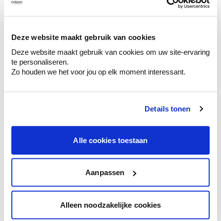
Découvrez des échantillons de votre
sélection de couleurs.
Voyez les nuances assorties pour affiner
Deze website maakt gebruik van cookies
votre couleur.
Deze website maakt gebruik van cookies om uw site-ervaring
te personaliseren.
Obtenez des conseils personnalisés sur la
Zo houden we het voor jou op elk moment interessant.
combinaison de couleurs.
Details tonen
Conseil couleur à domicile
Alle cookies toestaan
Faites le tour de vos pièces avec l'expert
en couleur.
Obtenez un conseil couleur en fonction de
Aanpassen
l'éclairage et de votre mobilier.
Obtenez un contrôle technologique de vos
Alleen noodzakelijke cookies
murs.