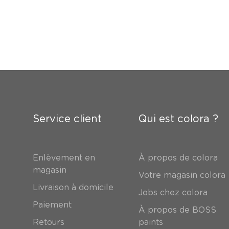
Service client
Qui est colora ?
Enlèvement en
À propos de colora
magasin
Votre magasin colora
Livraison à domicile
Jobs chez colora
Paiement
À propos de BOSS
Retours
paints