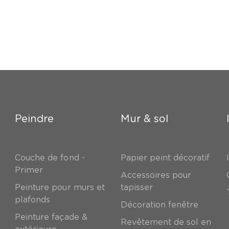
Peindre
Mur & sol
Couche de fond -
Papier peint décoratif
Primer
Accessoires pour
Peinture pour murs et
tapisser
plafonds
Décoration fenêtre
Peinture façade &
Revêtement de sol en