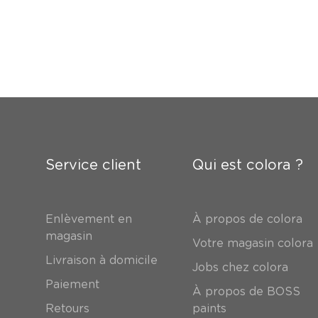
Service client
Qui est colora ?
Enlèvement en
À propos de colora
magasin
Votre magasin colora
Livraison à domicile
Jobs chez colora
Paiement
À propos de BOSS
Retours
paints