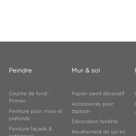
Peindre
Mur & sol
Couche de fond -
Papier peint décoratif
Primer
Accessoires pour
Peinture pour murs et
tapisser
plafonds
Décoration fenêtre
Peinture façade &
Revêtement de sol en