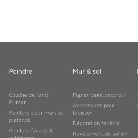
Peindre
Mur & sol
Couche de fond -
Papier peint décoratif
Primer
Accessoires pour
Peinture pour murs et
tapisser
plafonds
Décoration fenêtre
Peinture façade &
Revêtement de sol en