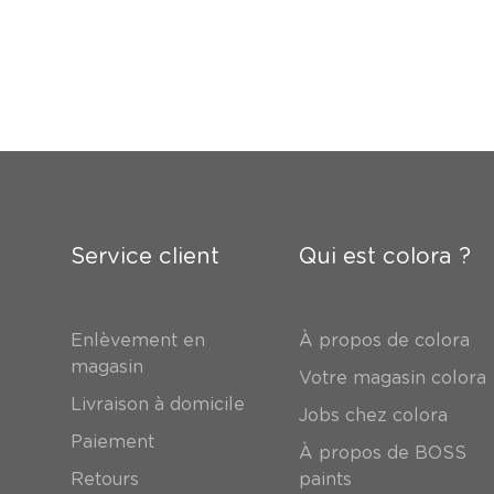
Service client
Qui est colora ?
Enlèvement en
À propos de colora
magasin
Votre magasin colora
Livraison à domicile
Jobs chez colora
Paiement
À propos de BOSS
Retours
paints