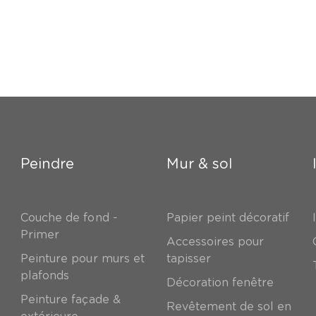
Peindre
Mur & sol
Couche de fond -
Papier peint décoratif
Primer
Accessoires pour
Peinture pour murs et
tapisser
plafonds
Décoration fenêtre
Peinture façade &
Revêtement de sol en