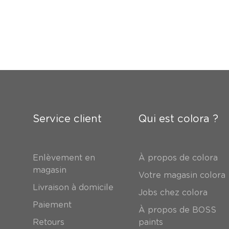
Service client
Qui est colora ?
Enlèvement en
À propos de colora
magasin
Votre magasin colora
Livraison à domicile
Jobs chez colora
Paiement
À propos de BOSS
Retours
paints