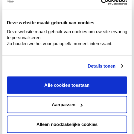
Découvrez des échantillons de votre
sélection de couleurs.
Voyez les nuances assorties pour affiner
Deze website maakt gebruik van cookies
votre couleur.
Deze website maakt gebruik van cookies om uw site-ervaring
te personaliseren.
Obtenez des conseils personnalisés sur la
Zo houden we het voor jou op elk moment interessant.
combinaison de couleurs.
Details tonen
Conseil couleur à domicile
Alle cookies toestaan
Faites le tour de vos pièces avec l'expert
en couleur.
Obtenez un conseil couleur en fonction de
Aanpassen
l'éclairage et de votre mobilier.
Obtenez un contrôle technologique de vos
Alleen noodzakelijke cookies
murs.