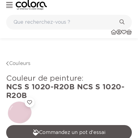
re de qualité belge BOSS paints
Marques de qualité papi
Couleurs
Couleur de peinture
:
NCS S 1020-R20B
NCS S 1020-
R20B
Commandez un pot d'essai