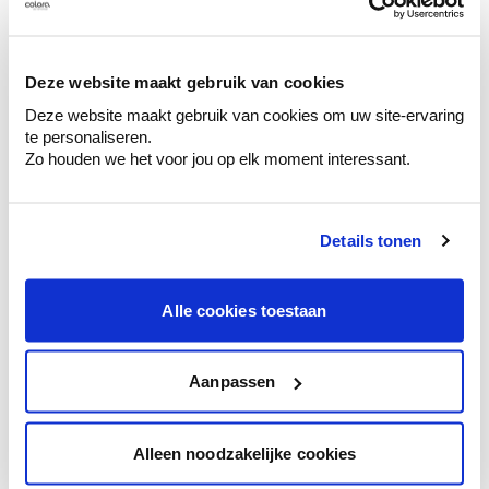
Découvrez des échantillons de votre
sélection de couleurs.
Voyez les nuances assorties pour affiner
Deze website maakt gebruik van cookies
votre couleur.
Deze website maakt gebruik van cookies om uw site-ervaring
te personaliseren.
Obtenez des conseils personnalisés sur la
Zo houden we het voor jou op elk moment interessant.
combinaison de couleurs.
Details tonen
Conseil couleur à domicile
Alle cookies toestaan
Faites le tour de vos pièces avec l'expert
en couleur.
Obtenez un conseil couleur en fonction de
Aanpassen
l'éclairage et de votre mobilier.
Obtenez un contrôle technologique de vos
Alleen noodzakelijke cookies
murs.