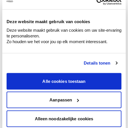
Découvrez des échantillons de votre
sélection de couleurs.
Voyez les nuances assorties pour affiner
Deze website maakt gebruik van cookies
votre couleur.
Deze website maakt gebruik van cookies om uw site-ervaring
te personaliseren.
Obtenez des conseils personnalisés sur la
Zo houden we het voor jou op elk moment interessant.
combinaison de couleurs.
Details tonen
Conseil couleur à domicile
Alle cookies toestaan
Faites le tour de vos pièces avec l'expert
en couleur.
Obtenez un conseil couleur en fonction de
Aanpassen
l'éclairage et de votre mobilier.
Obtenez un contrôle technologique de vos
Alleen noodzakelijke cookies
murs.