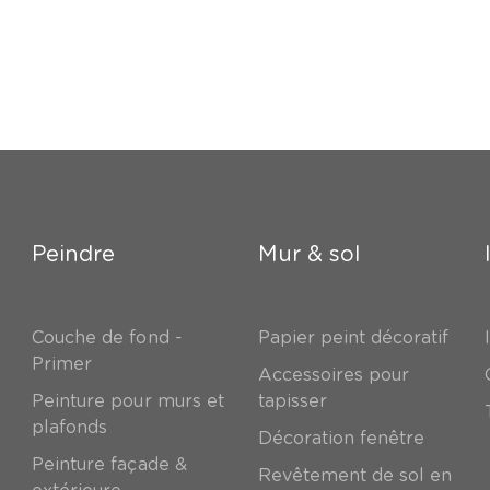
Peindre
Mur & sol
Couche de fond -
Papier peint décoratif
Primer
Accessoires pour
Peinture pour murs et
tapisser
plafonds
Décoration fenêtre
Peinture façade &
Revêtement de sol en