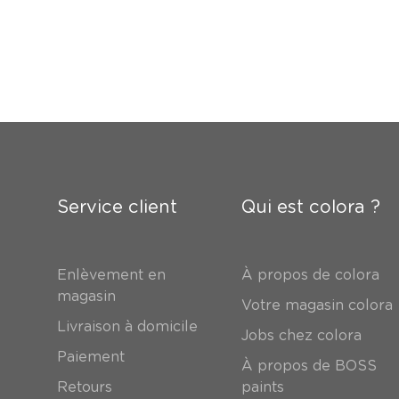
Service client
Qui est colora ?
Enlèvement en
À propos de colora
magasin
Votre magasin colora
Livraison à domicile
Jobs chez colora
Paiement
À propos de BOSS
Retours
paints