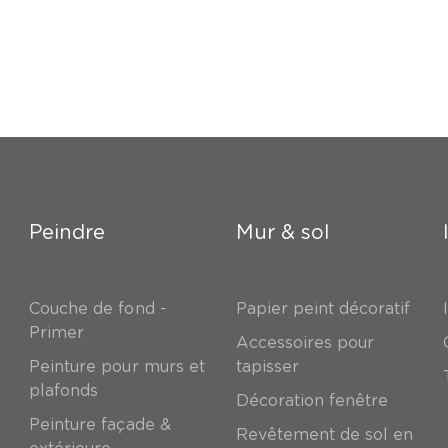
Peindre
Mur & sol
Couche de fond -
Papier peint décoratif
Primer
Accessoires pour
Peinture pour murs et
tapisser
plafonds
Décoration fenêtre
Peinture façade &
Revêtement de sol en