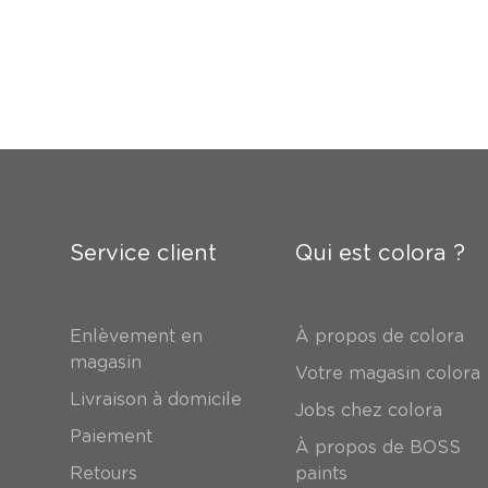
Service client
Qui est colora ?
Enlèvement en
À propos de colora
magasin
Votre magasin colora
Livraison à domicile
Jobs chez colora
Paiement
À propos de BOSS
Retours
paints