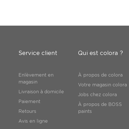
Service client
Qui est colora ?
Enlèvement en
À propos de colora
magasin
Votre magasin colora
Livraison à domicile
Jobs chez colora
Paiement
À propos de BOSS
Retours
paints
Avis en ligne