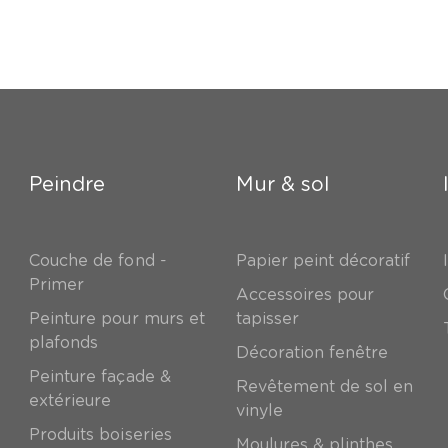
Peindre
Mur & sol
Couche de fond -
Papier peint décoratif
Primer
Accessoires pour
Peinture pour murs et
tapisser
plafonds
Décoration fenêtre
Peinture façade &
Revêtement de sol en
extérieure
vinyle
Produits boiseries
Moulures & plinthes