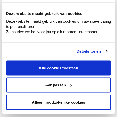
Voyez les nuances assorties pour affiner
votre couleur.
Deze website maakt gebruik van cookies
Obtenez des conseils personnalisés sur la
Deze website maakt gebruik van cookies om uw site-ervaring
combinaison de couleurs.
te personaliseren.
Zo houden we het voor jou op elk moment interessant.
Details tonen
Conseil couleur à domicile
Faites le tour de vos pièces avec l'expert
en couleur.
Alle cookies toestaan
Obtenez un conseil couleur en fonction de
l'éclairage et de votre mobilier.
Aanpassen
Obtenez un contrôle technologique de vos
murs.
Alleen noodzakelijke cookies