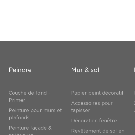
Peindre
Mur & sol
Couche de fond -
Papier peint décoratif
Primer
Accessoires pour
Peinture pour murs et
tapisser
plafonds
Décoration fenêtre
Peinture façade &
Revêtement de sol en