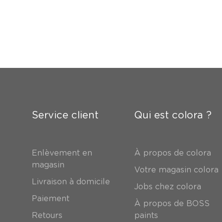
Service client
Qui est colora ?
Enlèvement en
À propos de colora
magasin
Votre magasin colora
Livraison à domicile
Jobs chez colora
Paiement
À propos de BOSS
Retours
paints