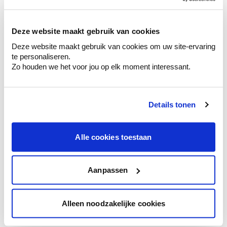
sélection de couleurs.
Voyez les nuances assorties pour affiner
Deze website maakt gebruik van cookies
votre couleur.
Deze website maakt gebruik van cookies om uw site-ervaring
Obtenez des conseils personnalisés sur la
te personaliseren.
combinaison de couleurs.
Zo houden we het voor jou op elk moment interessant.
Details tonen
Conseil couleur à domicile
Faites le tour de vos pièces avec l'expert
Alle cookies toestaan
en couleur.
Obtenez un conseil couleur en fonction de
l'éclairage et de votre mobilier.
Aanpassen
Obtenez un contrôle technologique de vos
murs.
Alleen noodzakelijke cookies