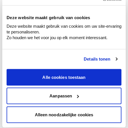
sélection de couleurs.
Voyez les nuances assorties pour affiner
Deze website maakt gebruik van cookies
votre couleur.
Deze website maakt gebruik van cookies om uw site-ervaring
Obtenez des conseils personnalisés sur la
te personaliseren.
combinaison de couleurs.
Zo houden we het voor jou op elk moment interessant.
Details tonen
Conseil couleur à domicile
Faites le tour de vos pièces avec l'expert
Alle cookies toestaan
en couleur.
Obtenez un conseil couleur en fonction de
l'éclairage et de votre mobilier.
Aanpassen
Obtenez un contrôle technologique de vos
murs.
Alleen noodzakelijke cookies