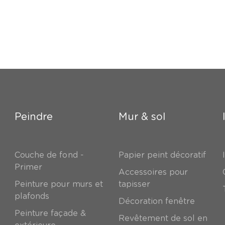
Peindre
Mur & sol
Couche de fond -
Papier peint décoratif
Primer
Accessoires pour
Peinture pour murs et
tapisser
plafonds
Décoration fenêtre
Peinture façade &
Revêtement de sol en