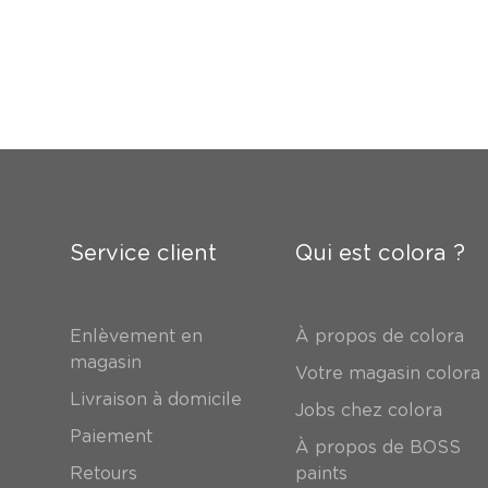
Service client
Qui est colora ?
Enlèvement en
À propos de colora
magasin
Votre magasin colora
Livraison à domicile
Jobs chez colora
Paiement
À propos de BOSS
Retours
paints