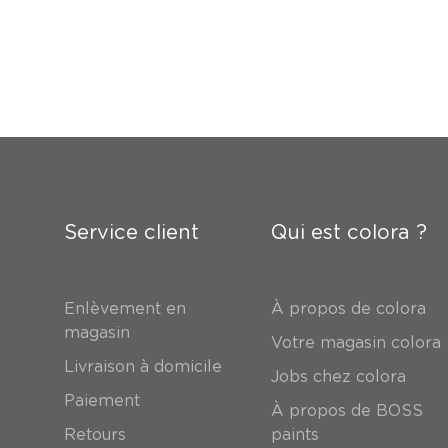
Service client
Qui est colora ?
Enlèvement en
À propos de colora
magasin
Votre magasin colora
Livraison à domicile
Jobs chez colora
Paiement
À propos de BOSS
Retours
paints