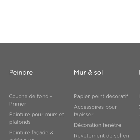
Peindre
Mur & sol
Couche de fond -
Papier peint décoratif
Primer
Accessoires pour
Peinture pour murs et
tapisser
plafonds
Décoration fenêtre
Peinture façade &
Revêtement de sol en