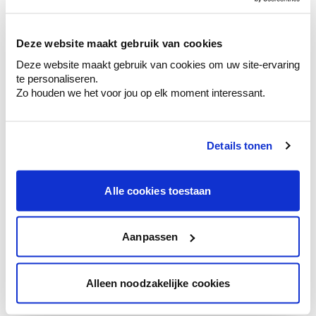
sélection de couleurs.
Voyez les nuances assorties pour affiner
Deze website maakt gebruik van cookies
votre couleur.
Deze website maakt gebruik van cookies om uw site-ervaring
Obtenez des conseils personnalisés sur la
te personaliseren.
combinaison de couleurs.
Zo houden we het voor jou op elk moment interessant.
Details tonen
Conseil couleur à domicile
Faites le tour de vos pièces avec l'expert
Alle cookies toestaan
en couleur.
Obtenez un conseil couleur en fonction de
l'éclairage et de votre mobilier.
Aanpassen
Obtenez un contrôle technologique de vos
murs.
Alleen noodzakelijke cookies