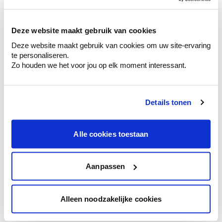
sélection de couleurs.
Voyez les nuances assorties pour affiner
Deze website maakt gebruik van cookies
votre couleur.
Deze website maakt gebruik van cookies om uw site-ervaring
Obtenez des conseils personnalisés sur la
te personaliseren.
combinaison de couleurs.
Zo houden we het voor jou op elk moment interessant.
Details tonen
Conseil couleur à domicile
Faites le tour de vos pièces avec l'expert
Alle cookies toestaan
en couleur.
Obtenez un conseil couleur en fonction de
l'éclairage et de votre mobilier.
Aanpassen
Obtenez un contrôle technologique de vos
murs.
Alleen noodzakelijke cookies