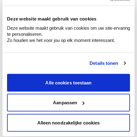
sélection de couleurs.
Voyez les nuances assorties pour affiner
Deze website maakt gebruik van cookies
votre couleur.
Deze website maakt gebruik van cookies om uw site-ervaring
Obtenez des conseils personnalisés sur la
te personaliseren.
combinaison de couleurs.
Zo houden we het voor jou op elk moment interessant.
Details tonen
Conseil couleur à domicile
Faites le tour de vos pièces avec l'expert
Alle cookies toestaan
en couleur.
Obtenez un conseil couleur en fonction de
l'éclairage et de votre mobilier.
Aanpassen
Obtenez un contrôle technologique de vos
murs.
Alleen noodzakelijke cookies