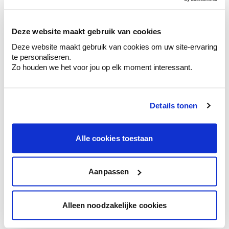
sélection de couleurs.
Voyez les nuances assorties pour affiner
Deze website maakt gebruik van cookies
votre couleur.
Deze website maakt gebruik van cookies om uw site-ervaring
Obtenez des conseils personnalisés sur la
te personaliseren.
combinaison de couleurs.
Zo houden we het voor jou op elk moment interessant.
Details tonen
Conseil couleur à domicile
Faites le tour de vos pièces avec l'expert
Alle cookies toestaan
en couleur.
Obtenez un conseil couleur en fonction de
l'éclairage et de votre mobilier.
Aanpassen
Obtenez un contrôle technologique de vos
murs.
Alleen noodzakelijke cookies