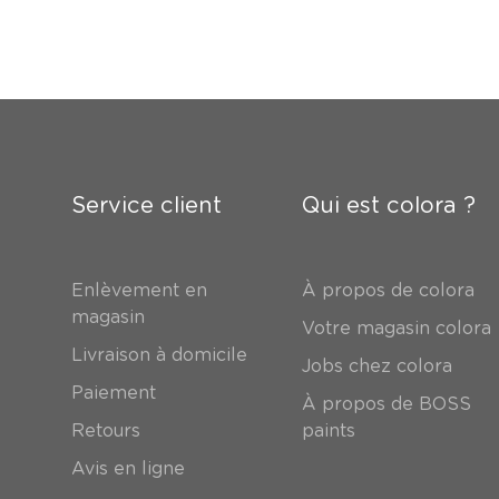
Service client
Qui est colora ?
Enlèvement en
À propos de colora
magasin
Votre magasin colora
Livraison à domicile
Jobs chez colora
Paiement
À propos de BOSS
Retours
paints
Avis en ligne