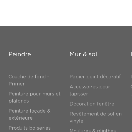
Peindre
Mur & sol
Couche de fond -
Papier peint décoratif
Primer
Accessoires pour
Peinture pour murs et
tapisser
plafonds
Décoration fenêtre
Peinture façade &
Revêtement de sol en
extérieure
vinyle
Produits boiseries
Moulures & plinthes