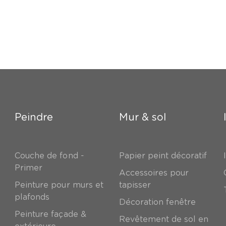
Peindre
Mur & sol
Couche de fond -
Papier peint décoratif
Primer
Accessoires pour
Peinture pour murs et
tapisser
plafonds
Décoration fenêtre
Peinture façade &
Revêtement de sol en