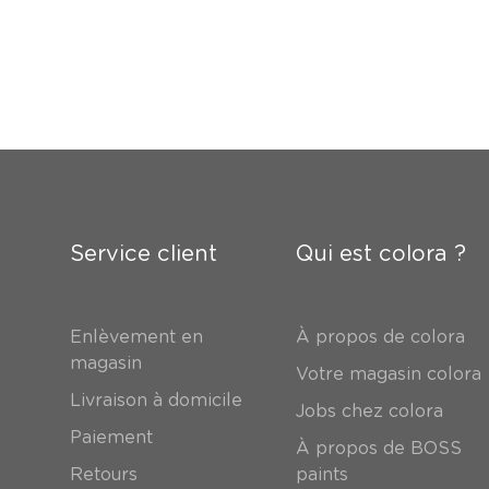
Service client
Qui est colora ?
Enlèvement en
À propos de colora
magasin
Votre magasin colora
Livraison à domicile
Jobs chez colora
Paiement
À propos de BOSS
Retours
paints