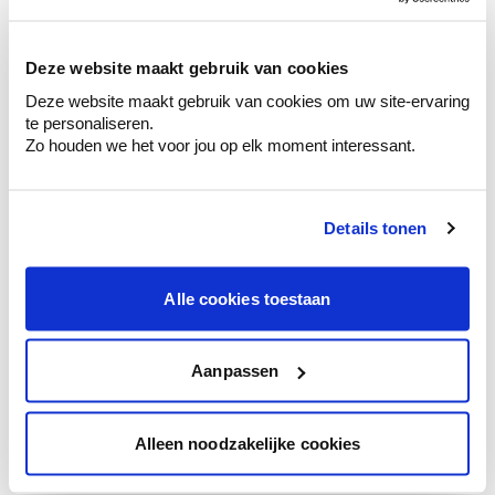
sélection de couleurs.
Voyez les nuances assorties pour affiner
Deze website maakt gebruik van cookies
votre couleur.
Deze website maakt gebruik van cookies om uw site-ervaring
Obtenez des conseils personnalisés sur la
te personaliseren.
combinaison de couleurs.
Zo houden we het voor jou op elk moment interessant.
Details tonen
Conseil couleur à domicile
Faites le tour de vos pièces avec l'expert
Alle cookies toestaan
en couleur.
Obtenez un conseil couleur en fonction de
l'éclairage et de votre mobilier.
Aanpassen
Obtenez un contrôle technologique de vos
murs.
Alleen noodzakelijke cookies