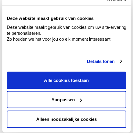
sélection de couleurs.
Voyez les nuances assorties pour affiner
Deze website maakt gebruik van cookies
votre couleur.
Deze website maakt gebruik van cookies om uw site-ervaring
Obtenez des conseils personnalisés sur la
te personaliseren.
combinaison de couleurs.
Zo houden we het voor jou op elk moment interessant.
Details tonen
Conseil couleur à domicile
Faites le tour de vos pièces avec l'expert
Alle cookies toestaan
en couleur.
Obtenez un conseil couleur en fonction de
l'éclairage et de votre mobilier.
Aanpassen
Obtenez un contrôle technologique de vos
murs.
Alleen noodzakelijke cookies