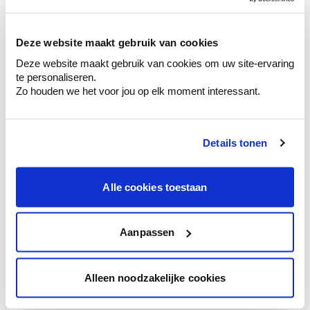
sélection de couleurs.
Voyez les nuances assorties pour affiner
Deze website maakt gebruik van cookies
votre couleur.
Deze website maakt gebruik van cookies om uw site-ervaring
Obtenez des conseils personnalisés sur la
te personaliseren.
combinaison de couleurs.
Zo houden we het voor jou op elk moment interessant.
Details tonen
Conseil couleur à domicile
Faites le tour de vos pièces avec l'expert
Alle cookies toestaan
en couleur.
Obtenez un conseil couleur en fonction de
l'éclairage et de votre mobilier.
Aanpassen
Obtenez un contrôle technologique de vos
murs.
Alleen noodzakelijke cookies