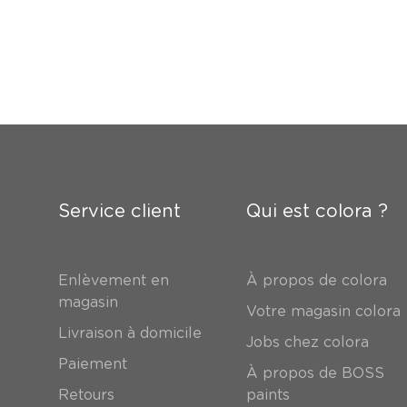
Service client
Qui est colora ?
Enlèvement en
À propos de colora
magasin
Votre magasin colora
Livraison à domicile
Jobs chez colora
Paiement
À propos de BOSS
Retours
paints