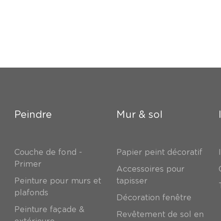
Peindre
Mur & sol
Couche de fond -
Papier peint décoratif
Primer
Accessoires pour
Peinture pour murs et
tapisser
plafonds
Décoration fenêtre
Peinture façade &
Revêtement de sol en