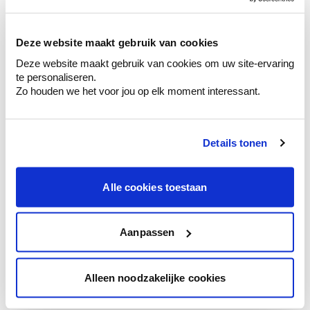
sélection de couleurs.
Voyez les nuances assorties pour affiner
Deze website maakt gebruik van cookies
votre couleur.
Deze website maakt gebruik van cookies om uw site-ervaring
Obtenez des conseils personnalisés sur la
te personaliseren.
combinaison de couleurs.
Zo houden we het voor jou op elk moment interessant.
Details tonen
Conseil couleur à domicile
Faites le tour de vos pièces avec l'expert
Alle cookies toestaan
en couleur.
Obtenez un conseil couleur en fonction de
l'éclairage et de votre mobilier.
Aanpassen
Obtenez un contrôle technologique de vos
murs.
Alleen noodzakelijke cookies