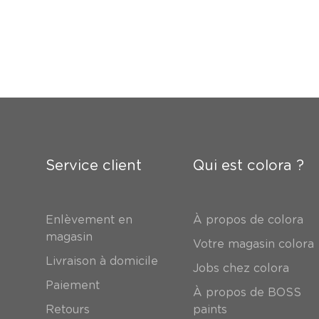
Service client
Qui est colora ?
Enlèvement en
À propos de colora
magasin
Votre magasin colora
Livraison à domicile
Jobs chez colora
Paiement
À propos de BOSS
Retours
paints