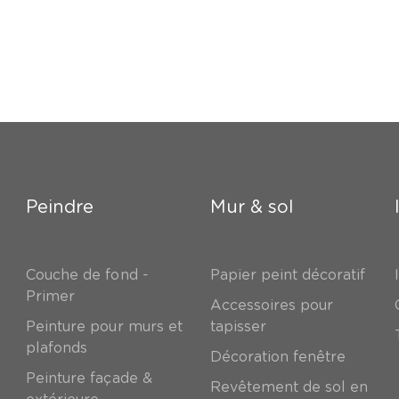
Peindre
Mur & sol
Couche de fond -
Papier peint décoratif
Primer
Accessoires pour
Peinture pour murs et
tapisser
plafonds
Décoration fenêtre
Peinture façade &
Revêtement de sol en