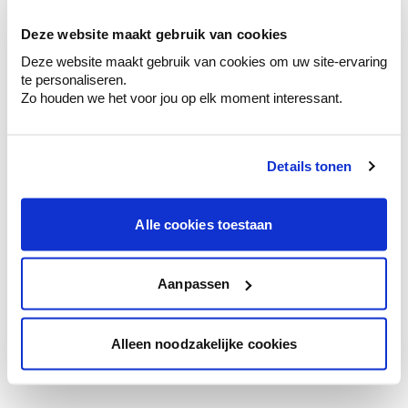
votre couleur.
Deze website maakt gebruik van cookies
Obtenez des conseils personnalisés sur la
Deze website maakt gebruik van cookies om uw site-ervaring
combinaison de couleurs.
te personaliseren.
Zo houden we het voor jou op elk moment interessant.
Details tonen
Conseil couleur à domicile
Faites le tour de vos pièces avec l'expert
en couleur.
Alle cookies toestaan
Obtenez un conseil couleur en fonction de
l'éclairage et de votre mobilier.
Aanpassen
Obtenez un contrôle technologique de vos
murs.
Alleen noodzakelijke cookies