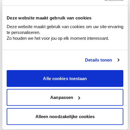
sélection de couleurs.
Voyez les nuances assorties pour affiner
Deze website maakt gebruik van cookies
votre couleur.
Deze website maakt gebruik van cookies om uw site-ervaring
Obtenez des conseils personnalisés sur la
te personaliseren.
combinaison de couleurs.
Zo houden we het voor jou op elk moment interessant.
Details tonen
Conseil couleur à domicile
Faites le tour de vos pièces avec l'expert
Alle cookies toestaan
en couleur.
Obtenez un conseil couleur en fonction de
l'éclairage et de votre mobilier.
Aanpassen
Obtenez un contrôle technologique de vos
murs.
Alleen noodzakelijke cookies