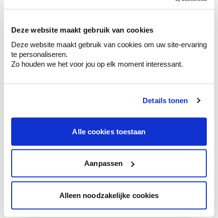
sélection de couleurs.
Voyez les nuances assorties pour affiner
Deze website maakt gebruik van cookies
votre couleur.
Deze website maakt gebruik van cookies om uw site-ervaring
Obtenez des conseils personnalisés sur la
te personaliseren.
combinaison de couleurs.
Zo houden we het voor jou op elk moment interessant.
Details tonen
Conseil couleur à domicile
Faites le tour de vos pièces avec l'expert
Alle cookies toestaan
en couleur.
Obtenez un conseil couleur en fonction de
l'éclairage et de votre mobilier.
Aanpassen
Obtenez un contrôle technologique de vos
murs.
Alleen noodzakelijke cookies